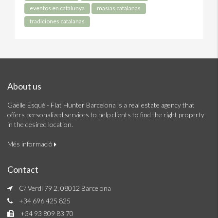
eventos en catalunya
masias catalanas
tradiciones catalanas
About us
Gaëlle Esqué - Flat Hunter Barcelona is a real estate agency that
offers personalized services to help clients to find the right property
in the desired location.
Més informació
Contact
C/ Verdi 79 2, 08012 Barcelona
+34 696 425 825
+34 93 809 83 70