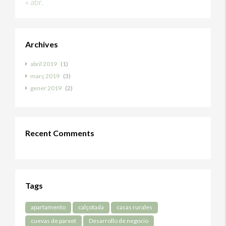
« abr.
Archives
abril 2019
(1)
març 2019
(3)
gener 2019
(2)
Recent Comments
Tags
apartamento
calçotada
casas rurales
cuevas de parxet
Desarrollo de negocio