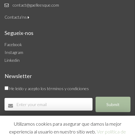
contact@gaelleesque.com
Contacta'ns
Segueix-nos
Facebook
Instagram
Linkedin
Newsletter
He leído y acepto los términos y condiciones
Submit
Utilizamos cookies para asegurar que damos la mejor
@GaelleEsque.com - All rights reserved
experiencia al usuario en nuestro sitio web.
Ver política de