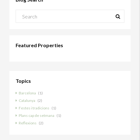
Featured Properties
Topics
Barcelona
(1)
Catalunya
(2)
Festes i tradicions
(1)
Plans cap de setmana
(1)
Reflexions
(2)