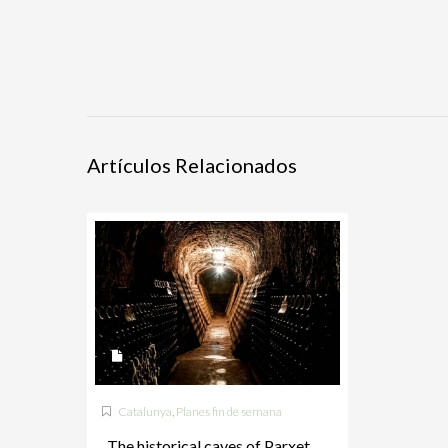
Artículos Relacionados
Catalunya
,
Planes fin de semana
The historical caves of Parxet