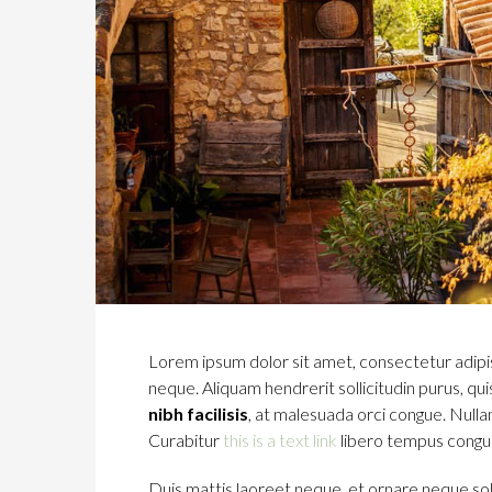
Lorem ipsum dolor sit amet, consectetur adipisc
neque. Aliquam hendrerit sollicitudin purus, q
nibh facilisis
, at malesuada orci congue. Nullam
Curabitur
this is a text link
libero tempus congu
Duis mattis laoreet neque, et ornare neque soll