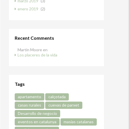
marzo 2019
(3)
enero 2019
(2)
Recent Comments
Martin Moore
en
Los placeres de la vida
Tags
apartamento
calçotada
casas rurales
cuevas de parxet
Desarrollo de negocio
eventos en catalunya
masias catalanas