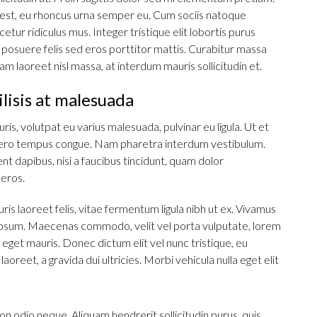
 est, eu rhoncus urna semper eu. Cum sociis natoque
tur ridiculus mus. Integer tristique elit lobortis purus
posuere felis sed eros porttitor mattis. Curabitur massa
quam laoreet nisl massa, at interdum mauris sollicitudin et.
ilisis at malesuada
ris, volutpat eu varius malesuada, pulvinar eu ligula. Ut et
 libero tempus congue. Nam pharetra interdum vestibulum.
nt dapibus, nisi a faucibus tincidunt, quam dolor
 eros.
ris laoreet felis, vitae fermentum ligula nibh ut ex. Vivamus
l ipsum. Maecenas commodo, velit vel porta vulputate, lorem
eget mauris. Donec dictum elit vel nunc tristique, eu
aoreet, a gravida dui ultricies. Morbi vehicula nulla eget elit
on odio neque. Aliquam hendrerit sollicitudin purus, quis