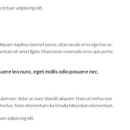
tetuer adipiscing elit.
iquam dapibus laoreet purus, vitae iaculis eros egestas ac.
mentum sit amet ligula. Maecenas venenatis eros quis porta
uere leo nunc, eget mollis odio posuere nec.
bulum nec dolor ac nunc blandit aliquam. Nam at metus non
 mi metus. Nam elementum dui id nulla bibendum elementum.
r adipiscing elit.