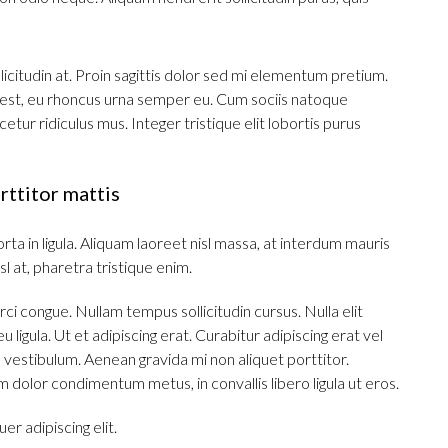
icitudin at. Proin sagittis dolor sed mi elementum pretium.
 est, eu rhoncus urna semper eu. Cum sociis natoque
tur ridiculus mus. Integer tristique elit lobortis purus
rttitor mattis
ta in ligula. Aliquam laoreet nisl massa, at interdum mauris
isl at, pharetra tristique enim.
 orci congue. Nullam tempus sollicitudin cursus. Nulla elit
 ligula. Ut et adipiscing erat. Curabitur adipiscing erat vel
estibulum. Aenean gravida mi non aliquet porttitor.
m dolor condimentum metus, in convallis libero ligula ut eros.
r adipiscing elit.