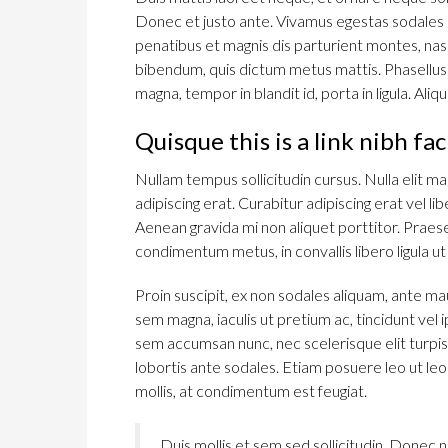
Donec et justo ante. Vivamus egestas sodales
penatibus et magnis dis parturient montes, nasce
bibendum, quis dictum metus mattis. Phasellus 
magna, tempor in blandit id, porta in ligula. Ali
Quisque this is a link nibh fac
Nullam tempus sollicitudin cursus. Nulla elit mau
adipiscing erat. Curabitur adipiscing erat vel
Aenean gravida mi non aliquet porttitor. Praese
condimentum metus, in convallis libero ligula ut
Proin suscipit, ex non sodales aliquam, ante mau
sem magna, iaculis ut pretium ac, tincidunt ve
sem accumsan nunc, nec scelerisque elit turpis 
lobortis ante sodales. Etiam posuere leo ut leo l
mollis, at condimentum est feugiat.
Duis mollis et sem sed sollicitudin. Donec n