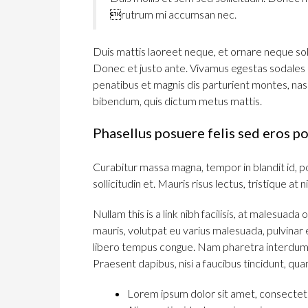
rutrum mi accumsan nec.
Duis mattis laoreet neque, et ornare neque soll
Donec et justo ante. Vivamus egestas sodales
penatibus et magnis dis parturient montes, nasce
bibendum, quis dictum metus mattis.
Phasellus posuere felis sed eros po
Curabitur massa magna, tempor in blandit id, por
sollicitudin et. Mauris risus lectus, tristique at n
Nullam this is a link nibh facilisis, at malesuada
mauris, volutpat eu varius malesuada, pulvinar eu
libero tempus congue. Nam pharetra interdum v
Praesent dapibus, nisi a faucibus tincidunt, qua
Lorem ipsum dolor sit amet, consectetue