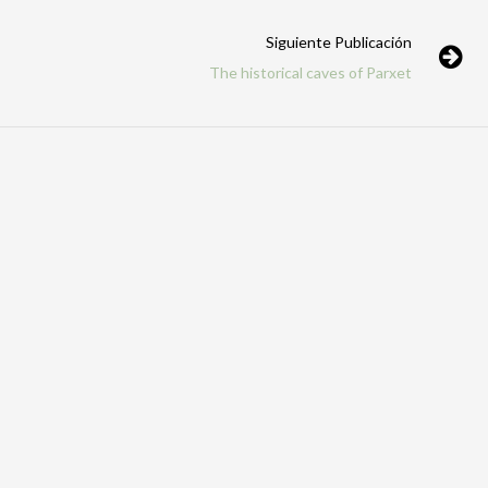
Siguiente Publicación
The historical caves of Parxet